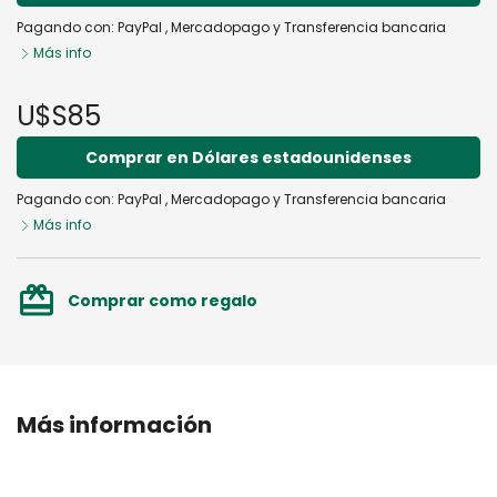
Pagando con:
PayPal
,
Mercadopago
y
Transferencia bancaria
Más info
U$S85
Comprar en Dólares estadounidenses
Pagando con:
PayPal
,
Mercadopago
y
Transferencia bancaria
Más info
card_giftcard
Comprar como regalo
Más información